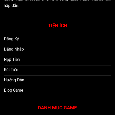
hấp dẫn.
TIỆN ÍCH
Đăng Ký
Đăng Nhập
Nạp Tiền
Rút Tiền
Hướng Dẫn
Blog Game
DANH MỤC GAME