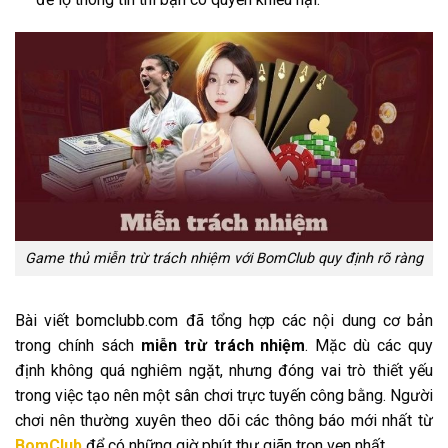
Game thủ miễn trừ trách nhiệm với BomClub quy định rõ ràng
Bài viết bomclubb.com đã tổng hợp các nội dung cơ bản
trong chính sách
miễn trừ trách nhiệm
. Mặc dù các quy
định không quá nghiêm ngặt, nhưng đóng vai trò thiết yếu
trong việc tạo nên một sân chơi trực tuyến công bằng. Người
chơi nên thường xuyên theo dõi các thông báo mới nhất từ
BomClub
để có những giờ phút thư giãn trọn vẹn nhất.