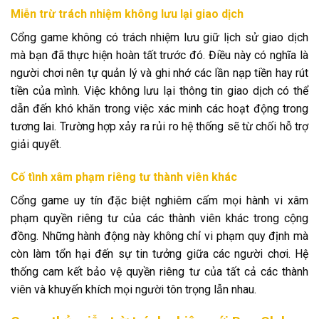
Miễn trừ trách nhiệm không lưu lại giao dịch
Cổng game không có trách nhiệm lưu giữ lịch sử giao dịch
mà bạn đã thực hiện hoàn tất trước đó. Điều này có nghĩa là
người chơi nên tự quản lý và ghi nhớ các lần nạp tiền hay rút
tiền của mình. Việc không lưu lại thông tin giao dịch có thể
dẫn đến khó khăn trong việc xác minh các hoạt động trong
tương lai. Trường hợp xảy ra rủi ro hệ thống sẽ từ chối hỗ trợ
giải quyết.
Cố tình xâm phạm riêng tư thành viên khác
Cổng game uy tín đặc biệt nghiêm cấm mọi hành vi xâm
phạm quyền riêng tư của các thành viên khác trong cộng
đồng. Những hành động này không chỉ vi phạm quy định mà
còn làm tổn hại đến sự tin tưởng giữa các người chơi. Hệ
thống cam kết bảo vệ quyền riêng tư của tất cả các thành
viên và khuyến khích mọi người tôn trọng lẫn nhau.