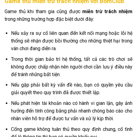
Game thủ miễn trừ trách nhiệm với BomClub
Game thủ khi tham gia cũng được
miễn trừ trách nhiệm
trong những trường hợp đặc biệt dưới đây:
Nếu xảy ra sự cố liên quan đến kết nối mạng hoặc lỗi hệ
thống sẽ nhận được bồi thường cho những thiệt hại trong
ván chơi đang diễn ra.
Trong thời gian bảo trì hệ thống, tất cả các trò chơi sẽ
không được chấp nhận nên người chơi cần lưu ý điều này
để tránh những bất tiện.
Nếu gặp phải bất kỳ vấn đề nào, bạn có quyền yêu cầu
giải quyết theo quy trình đã được thiết lập.
Nếu phát hiện tài khoản nào có hành vi gian lận, gây ảnh
hưởng đến tính công bằng phải nhanh chóng báo cáo cho
nhân viên hỗ trợ để được tư vấn và xử lý kịp thời.
Cổng game không tuân thủ theo quy định chung, cố tình
để lộ thông tin thì bạn có quyền khiếu nại.