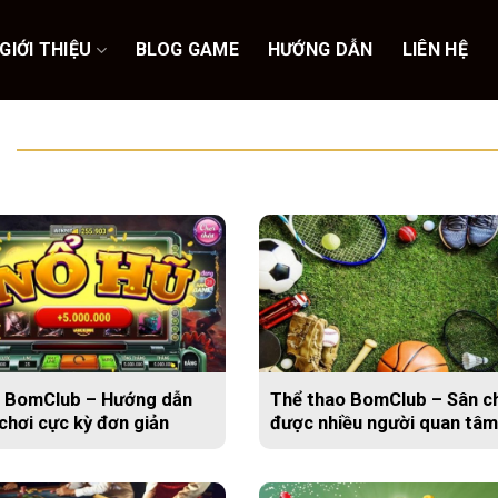
GIỚI THIỆU
BLOG GAME
HƯỚNG DẪN
LIÊN HỆ
 BomClub – Hướng dẫn
Thể thao BomClub – Sân c
 chơi cực kỳ đơn giản
được nhiều người quan tâm