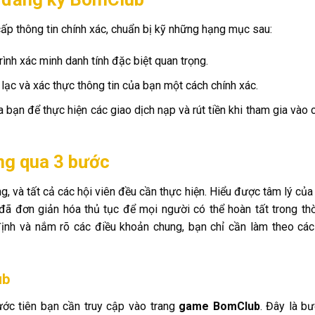
cấp thông tin chính xác, chuẩn bị kỹ những hạng mục sau:
rình xác minh danh tính đặc biệt quan trọng.
 lạc và xác thực thông tin của bạn một cách chính xác.
 bạn để thực hiện các giao dịch nạp và rút tiền khi tham gia vào c
ng qua 3 bước
ng, và tất cả các hội viên đều cần thực hiện. Hiểu được tâm lý của
ã đơn giản hóa thủ tục để mọi người có thể hoàn tất trong thờ
định và nắm rõ các điều khoản chung, bạn chỉ cần làm theo cá
ub
ước tiên bạn cần truy cập vào trang
game
BomClub
. Đây là bư