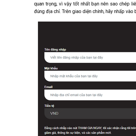
quan trọng, vì vậy tốt nhất bạn nên sao chép 
đúng địa chỉ. Trên giao diện chính, hãy nhấp vào