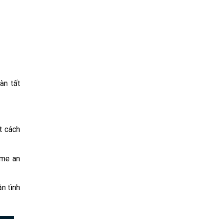
àn tất
t cách
ame an
n tình