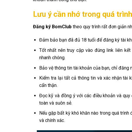
Lưu ý cần nhớ trong quá trì
Đăng ký BomClub
theo quy trình rất đơn giản 
Đảm bảo bạn đã đủ 18 tuổi để đăng ký tài khoả
Tốt nhất nên truy cập vào đúng link liên kết
nhanh chóng.
Bảo vệ thông tin tài khoản của bạn, chỉ đăng 
Kiểm tra lại tất cả thông tin và xác nhận tài
cẩn thận.
Đọc kỹ và đồng ý với các điều khoản và quy 
toàn và suôn sẻ.
Nếu gặp bất kỳ khó khăn nào trong quá trình đ
và chính xác.