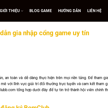
GIỚI THIỆU
BLOG GAME
HƯỚNG DẪN
LIÊN HỆ
ẫn gia nhập cổng game uy tín
iản, an toàn và dễ dàng thực hiện trên mọi nền tảng. Để tham gi
ê với lĩnh vực giải trí đổi thưởng trực tuyến và cam kết tham g
lubb.com tổng hợp dưới đây để tự tin trở thành hội viên chính th
c đăng ký BomClub