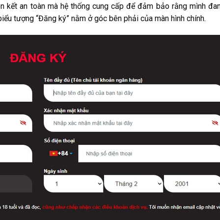
liên kết an toàn mà hệ thống cung cấp để đảm bảo rằng mình đa
 biểu tượng “Đăng ký” nằm ở góc bên phải của màn hình chính.