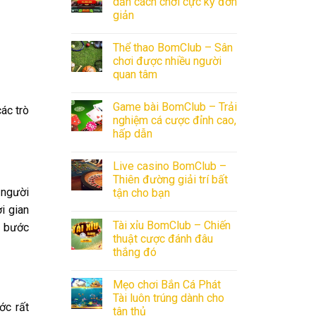
dẫn cách chơi cực kỳ đơn
giản
Thể thao BomClub – Sân
chơi được nhiều người
quan tâm
Game bài BomClub – Trải
ác trò
nghiệm cá cược đỉnh cao,
hấp dẫn
Live casino BomClub –
Thiên đường giải trí bất
 người
tận cho bạn
i gian
Tài xỉu BomClub – Chiến
c bước
thuật cược đánh đâu
thắng đó
Mẹo chơi Bắn Cá Phát
Tài luôn trúng dành cho
ớc rất
tân thủ