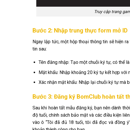
Truy cập trang ga
Bước 2: Nhập trung thực form mở ID
Ngay lập tức, một hộp thoại thông tin sẽ hiện ra
tin sau:
Tên đăng nhập: Tạo một chuỗi ký tự, có thể l
Mật khẩu: Nhập khoảng 20 ký tự kết hợp với n
Xác nhận mật khẩu: Nhập lại chuỗi ký tự mà b
Bước 3: Đăng ký BomClub hoàn tất t
Sau khi hoàn tất mẫu đăng ký, bạn nên dành thời
độ tuổi, chính sách bảo mật và các điều kiện liê
vào ô “Tôi đã đủ 18 tuổi, tôi đã đọc và đồng ý
khoản thành công cho bạn.