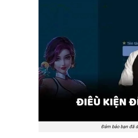
Đảm bảo bạn đã đủ