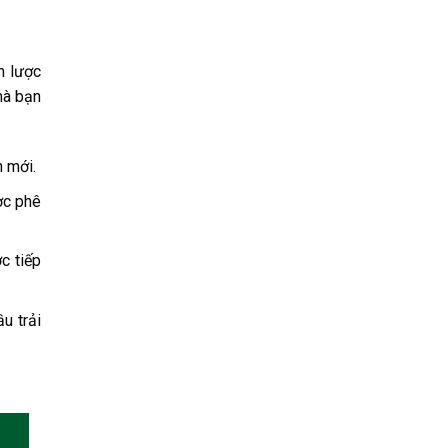
n lược
mà bạn
 mới.
ợc phê
c tiếp
u trải